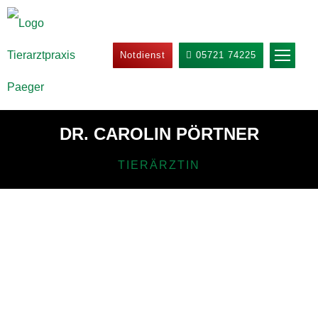
Notdienst
05721 74225
DR. CAROLIN PÖRTNER
TIERÄRZTIN
VITA
2010 – 2016 Studium der Veterinärmedizin an der
Tierärztlichen Hochschule Hannover