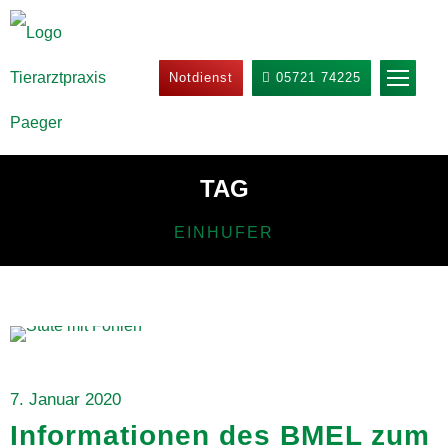
Notdienst
05721 74225
TAG
EINHUFER
Allgemein
,
Startseite
7. Januar 2020
Informationen des BMEL zum