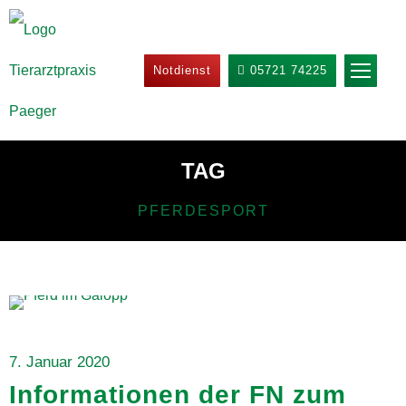
Notdienst
05721 74225
TAG
PFERDESPORT
Allgemein
,
Startseite
7. Januar 2020
Informationen der FN zum