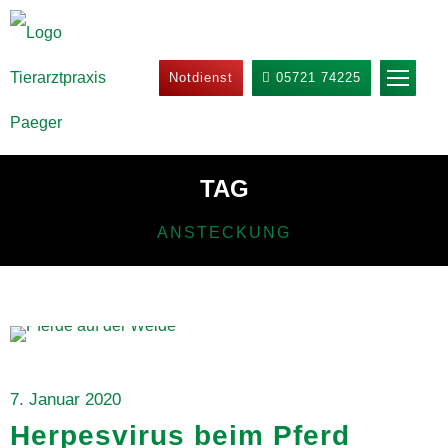
Notdienst
05721 74225
TAG
ANSTECKUNG
Allgemein
,
Startseite
7. Januar 2020
Herpesvirus beim Pferd