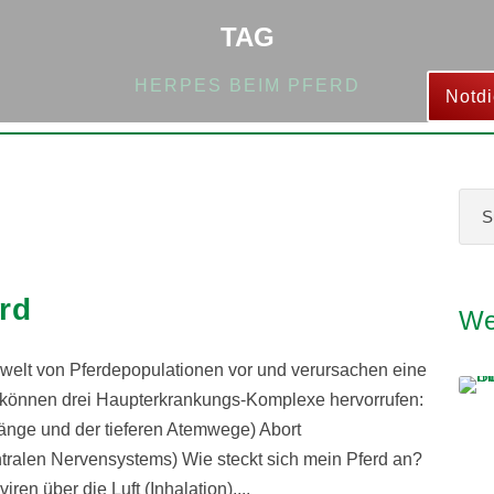
TAG
HERPES BEIM PFERD
Notdi
Allgemein
,
Startseite
rd
We
welt von Pferdepopulationen vor und verursachen eine
n können drei Haupterkrankungs-Komplexe hervorrufen:
nge und der tieferen Atemwege) Abort
ralen Nervensystems) Wie steckt sich mein Pferd an?
en über die Luft (Inhalation),...