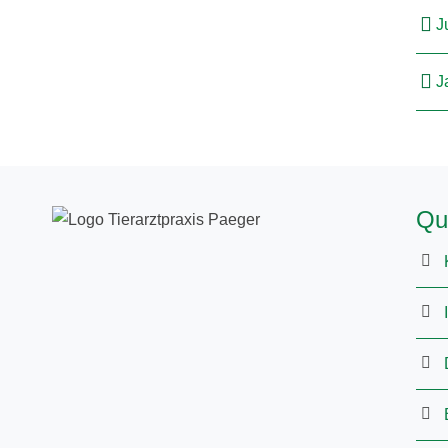
J
J
Qu